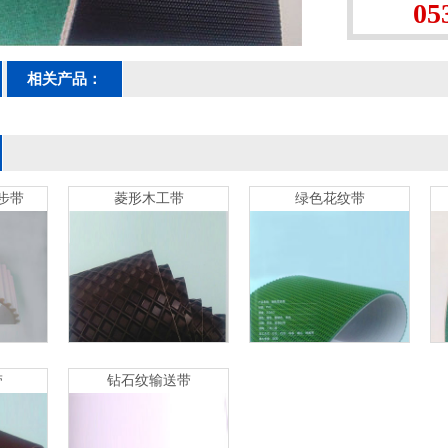
05
相关产品：
步带
菱形木工带
绿色花纹带
带
开口聚
菱形木工带
菱形木工带
绿色花纹带
绿色花纹带
带
钻石纹输送带
带